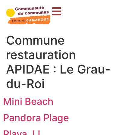
contenu
principal
Commune
restauration
APIDAE :
Le Grau-
du-Roi
Mini Beach
Pandora Plage
Playa JJ