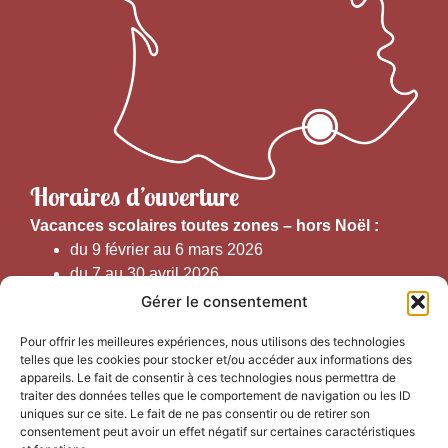
Horaires d’ouverture
V
acances scolaires toutes zones – hors Noël :
du 9 février au 6 mars 2026
du 7 au 30 avril 2026
du 1er juin au 30 septembre 2026
Gérer le consentement
du 19 au 30 octobre 2026
Pour offrir les meilleures expériences, nous utilisons des technologies
telles que les cookies pour stocker et/ou accéder aux informations des
Horaires d’ouverture au public :
appareils. Le fait de consentir à ces technologies nous permettra de
traiter des données telles que le comportement de navigation ou les ID
uniques sur ce site. Le fait de ne pas consentir ou de retirer son
Du 1er septembre au 30 juin 2026 (hors juillet et août)
consentement peut avoir un effet négatif sur certaines caractéristiques
du lundi au vendredi de 9h50 à 12h30 et de