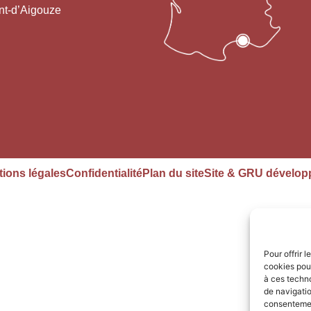
nt-d’Aigouze
ions légales
Confidentialité
Plan du site
Site & GRU dévelop
Pour offrir 
cookies pour
à ces techn
de navigatio
consentement