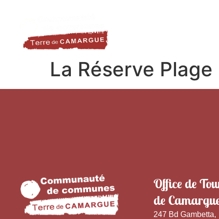
contenu
LA DESTINATION
LE TER
principal
La Réserve Plage
Office de Tou
de Camargu
247 Bd Gambetta,