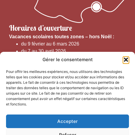
Horaires d’ouverture
V
acances scolaires toutes zones – hors Noël :
du 9 février au 6 mars 2026
du 7 au 30 avril 2026
du 1er juin au 30 septembre 2026
Gérer le consentement
du 19 au 30 octobre 2026
Pour offrir les meilleures expériences, nous utilisons des technologies
telles que les cookies pour stocker et/ou accéder aux informations des
Horaires d’ouverture au public :
appareils. Le fait de consentir à ces technologies nous permettra de
traiter des données telles que le comportement de navigation ou les ID
uniques sur ce site. Le fait de ne pas consentir ou de retirer son
Du 1er septembre au 30 juin 2026 (hors juillet et août)
consentement peut avoir un effet négatif sur certaines caractéristiques
du lundi au vendredi de 9h50 à 12h30 et de
et fonctions.
13h15 à 17h00
Accepter
Du 1er juillet au 31 août 2026
du lundi au samedi de 9h00 à 14h00
Refuser