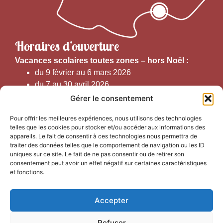
Horaires d’ouverture
V
acances scolaires toutes zones – hors Noël :
du 9 février au 6 mars 2026
du 7 au 30 avril 2026
du 1er juin au 30 septembre 2026
Gérer le consentement
du 19 au 30 octobre 2026
Pour offrir les meilleures expériences, nous utilisons des technologies
telles que les cookies pour stocker et/ou accéder aux informations des
Horaires d’ouverture au public :
appareils. Le fait de consentir à ces technologies nous permettra de
traiter des données telles que le comportement de navigation ou les ID
uniques sur ce site. Le fait de ne pas consentir ou de retirer son
Du 1er septembre au 30 juin 2026 (hors juillet et août)
consentement peut avoir un effet négatif sur certaines caractéristiques
du lundi au vendredi de 9h50 à 12h30 et de
et fonctions.
13h15 à 17h00
Accepter
Du 1er juillet au 31 août 2026
du lundi au samedi de 9h00 à 14h00
Refuser