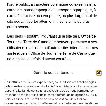
l’ordre public, à caractère polémique ou extrémiste, à
caractère pornographique ou pédopornographique, à
caractère raciste ou xénophobe, ou plus largement de
site pouvant porter atteinte à la sensibilité du plus
grand nombre.
Des liens « sortant » figurant sur le site de L’Office de
Tourisme Terre de Camargue peuvent permettre à ses
utilisateurs d’accéder à d’autres sites internet externes
sur lesquels l’Office de Tourisme Terre de Camargue
ne dispose toutefois d’aucun contrôle.
Elle ne saurait donc être tenue pour responsable de
Gérer le consentement
quelque dommage que ce soit résultant du contenu de
ces sites ou sources externes.
Pour offrir les meilleures expériences, nous utilisons des technologies
telles que les cookies pour stocker et/ou accéder aux informations des
Cookies :
appareils. Le fait de consentir à ces technologies nous permettra de
traiter des données telles que le comportement de navigation ou les ID
Les utilisateurs sont informés que lors de leurs visites
uniques sur ce site. Le fait de ne pas consentir ou de retirer son
sur ce site, des cookies (éléments ne permettant pas
consentement peut avoir un effet négatif sur certaines caractéristiques