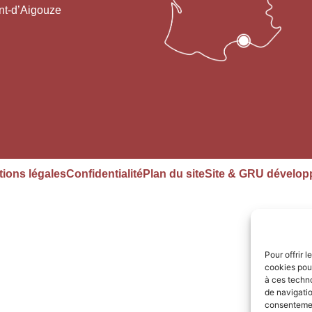
nt-d’Aigouze
ions légales
Confidentialité
Plan du site
Site & GRU dévelop
Pour offrir 
cookies pour
à ces techn
de navigatio
consentement