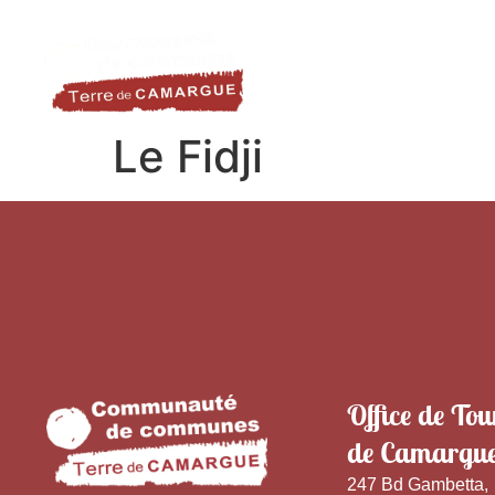
contenu
LA DESTINATION
LE TER
principal
Le Fidji
Office de Tou
de Camargu
247 Bd Gambetta,