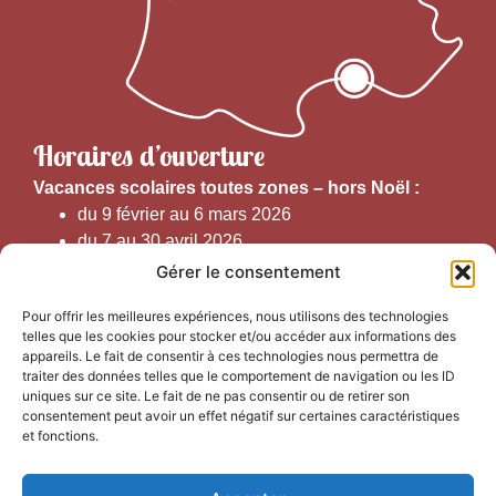
Horaires d’ouverture
V
acances scolaires toutes zones – hors Noël :
du 9 février au 6 mars 2026
du 7 au 30 avril 2026
du 1er juin au 30 septembre 2026
Gérer le consentement
du 19 au 30 octobre 2026
Pour offrir les meilleures expériences, nous utilisons des technologies
telles que les cookies pour stocker et/ou accéder aux informations des
Horaires d’ouverture au public :
appareils. Le fait de consentir à ces technologies nous permettra de
traiter des données telles que le comportement de navigation ou les ID
uniques sur ce site. Le fait de ne pas consentir ou de retirer son
Du 1er septembre au 30 juin 2026 (hors juillet et août)
consentement peut avoir un effet négatif sur certaines caractéristiques
du lundi au vendredi de 9h50 à 12h30 et de
et fonctions.
13h15 à 17h00