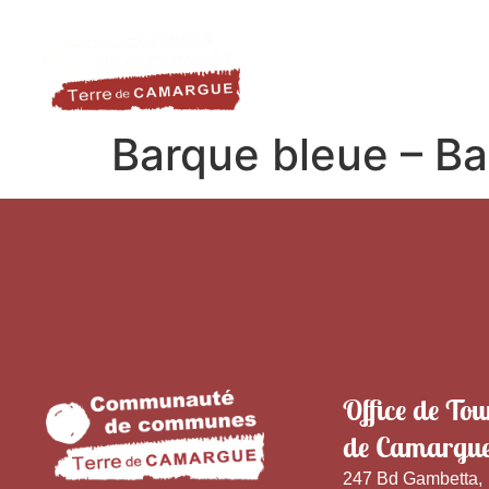
contenu
LA DESTINATION
LE TER
principal
Barque bleue – Bar
Office de Tou
de Camargu
247 Bd Gambetta,