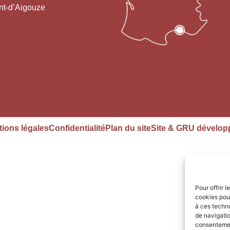
nt-d’Aigouze
ions légales
Confidentialité
Plan du site
Site & GRU dévelop
Pour offrir 
cookies pour
à ces techn
de navigatio
consentement