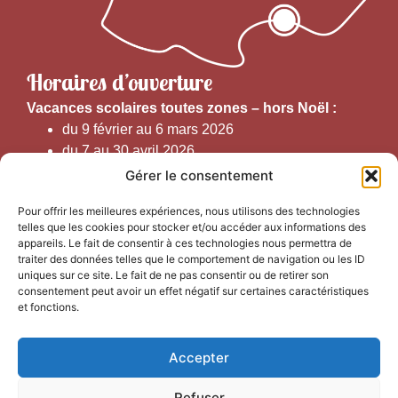
Horaires d’ouverture
V
acances scolaires toutes zones – hors Noël :
du 9 février au 6 mars 2026
du 7 au 30 avril 2026
du 1er juin au 30 septembre 2026
Gérer le consentement
du 19 au 30 octobre 2026
Pour offrir les meilleures expériences, nous utilisons des technologies
telles que les cookies pour stocker et/ou accéder aux informations des
Horaires d’ouverture au public :
appareils. Le fait de consentir à ces technologies nous permettra de
traiter des données telles que le comportement de navigation ou les ID
uniques sur ce site. Le fait de ne pas consentir ou de retirer son
Du 1er septembre au 30 juin 2026 (hors juillet et août)
consentement peut avoir un effet négatif sur certaines caractéristiques
du lundi au vendredi de 9h50 à 12h30 et de
et fonctions.
13h15 à 17h00
Accepter
Du 1er juillet au 31 août 2026
du lundi au samedi de 9h00 à 14h00
Refuser