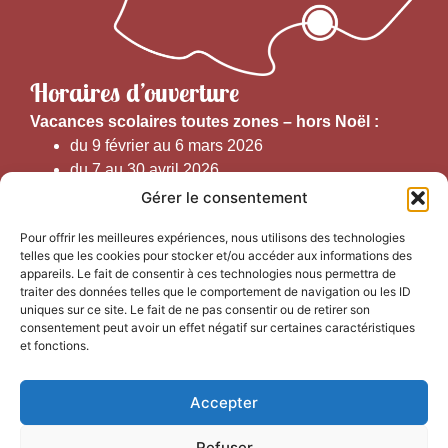
Horaires d’ouverture
V
acances scolaires toutes zones – hors Noël :
du 9 février au 6 mars 2026
du 7 au 30 avril 2026
du 1er juin au 30 septembre 2026
Gérer le consentement
du 19 au 30 octobre 2026
Pour offrir les meilleures expériences, nous utilisons des technologies
telles que les cookies pour stocker et/ou accéder aux informations des
Horaires d’ouverture au public :
appareils. Le fait de consentir à ces technologies nous permettra de
traiter des données telles que le comportement de navigation ou les ID
uniques sur ce site. Le fait de ne pas consentir ou de retirer son
Du 1er septembre au 30 juin 2026 (hors juillet et août)
consentement peut avoir un effet négatif sur certaines caractéristiques
du lundi au vendredi de 9h50 à 12h30 et de
et fonctions.
13h15 à 17h00
Accepter
Du 1er juillet au 31 août 2026
du lundi au samedi de 9h00 à 14h00
Refuser