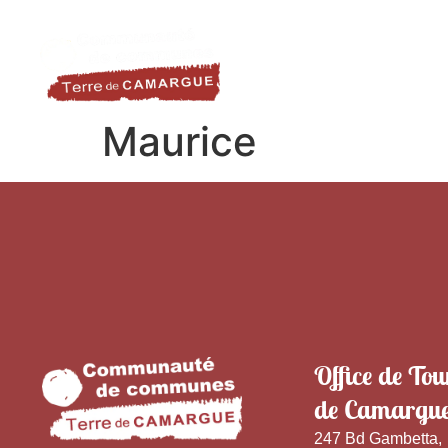
contenu
LA DESTINATION
LE TER
principal
Maurice
Office de Tou
de Camargu
247 Bd Gambetta,