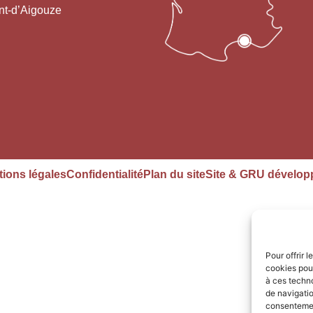
nt-d’Aigouze
ions légales
Confidentialité
Plan du site
Site & GRU dévelop
Pour offrir 
cookies pour
à ces techn
de navigatio
consentement