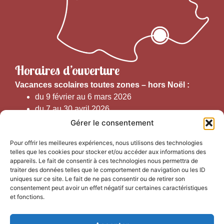
Horaires d’ouverture
V
acances scolaires toutes zones – hors Noël :
du 9 février au 6 mars 2026
du 7 au 30 avril 2026
du 1er juin au 30 septembre 2026
Gérer le consentement
du 19 au 30 octobre 2026
Pour offrir les meilleures expériences, nous utilisons des technologies
telles que les cookies pour stocker et/ou accéder aux informations des
Horaires d’ouverture au public :
appareils. Le fait de consentir à ces technologies nous permettra de
traiter des données telles que le comportement de navigation ou les ID
uniques sur ce site. Le fait de ne pas consentir ou de retirer son
Du 1er septembre au 30 juin 2026 (hors juillet et août)
consentement peut avoir un effet négatif sur certaines caractéristiques
du lundi au vendredi de 9h50 à 12h30 et de
et fonctions.
13h15 à 17h00