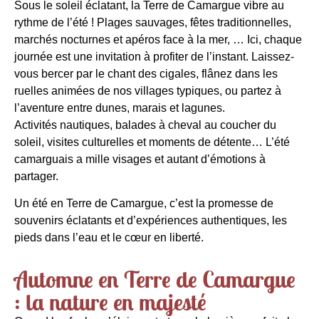
Sous
le
soleil
éclatant, la
Terre
de
Camargue
vibre au
rythme
de
l’
ét
é
!
Plages sauvages, f
êt
es traditionnel
les
,
marchés
nocturnes
et
apéros face à la mer, …
Ici
, chaque
journée
est
une
invitation à profiter
de
l’instant. Lais
se
z-
vous bercer par
le
chant
des
ciga
les
, flânez dans
les
ruel
les
animé
es
de
nos villages typiques, ou partez à
l’av
en
ture
entre
d
une
s,
marais
et
lag
une
s.
Activités nautiques, bala
des
à cheval au coucher
du
soleil
, visites culturel
les
et
mom
en
ts
de
dé
t
en
te… L’
ét
é
camarguais
a mil
le
visages
et
autant d’émotions à
partager.
Un
ét
é
en
Terre
de
Camargue
, c’
est
la promes
se
de
souv
en
irs éclatants
et
d’expéri
en
ces auth
en
tiques,
les
pieds dans l’eau
et
le
cœur
en
liberté.
Automne en Terre de Camargue
: la nature en majesté