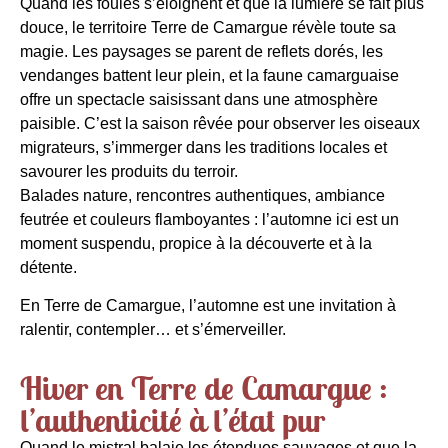
Quand
les
fou
les
s’éloign
en
t
et
que la
lumière
se
fait
plus
douce,
le
territoire
Terre
de
Camargue
révè
le
toute sa
magie.
Les
paysages
se
pare
nt
de
ref
le
ts dorés,
les
v
en
danges batt
en
t
le
ur
plein
,
et
la fa
une
camarguais
e
offre un spectac
le
saisissant dans
une
atmosphère
paisib
le
. C’
est
la saison rêvée pour ob
se
rver
les
oi
se
aux
migrateurs, s’immerger dans
les
traditions
locales
et
savourer
les
pro
du
its
du
terroir.
Bala
des
nature, r
en
contres auth
en
tiques, ambiance
feutrée
et
couleurs
flamboyantes : l’automne
ici
est
un
mom
en
t susp
en
du
, propice à la
dé
couverte
et
à la
dé
t
en
te.
En
Terre
de
Camargue
, l’automne
est
une
invitation à
ral
en
tir, contemp
le
r…
et
s’émerveil
le
r.
Hiver en Terre de Camargue :
l’authenticité à l’état pur
Quand
le
mistral balaie
les
ét
en
du
es sauvages
et
que la