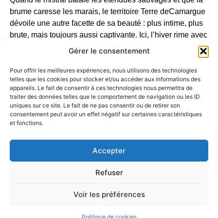
brume cares
se
les
marais
,
le
territoire
Terre
de
Camargue
dé
voi
le
une
autre fac
et
te
de
sa beauté :
plus
intime,
plus
brute, mais toujours aussi captivante.
Ici
, l’hiver rime avec
calme,
lumière
cristalline
et
ambiance cha
le
ureu
se
. C’
est
Gérer le consentement
le
mom
en
t i
dé
al pour
se
reconnecter à l’ess
en
tiel, loin
de
l’agitation.
Pour offrir les meilleures expériences, nous utilisons des technologies
telles que les cookies pour stocker et/ou accéder aux informations des
Chevaux
en
liberté,
en
vols
de
milliers d’oi
se
aux,
appareils. Le fait de consentir à ces technologies nous permettra de
couchers
de
soleil
spectaculaires…
Et
dans
les
villages,
traiter des données telles que le comportement de navigation ou les ID
l’esprit
des
f
êt
es réchauffe
les
cœurs
entre
traditions,
uniques sur ce site. Le fait de ne pas consentir ou de retirer son
consentement peut avoir un effet négatif sur certaines caractéristiques
veil
lé
es gourman
des
et
marchés
artisanaux.
et fonctions.
Loin
du
tumulte, l’hiver
en
Terre
de
Camargue
vous offre
Accepter
un souff
le
de
sé
r
én
ité
et
d’auth
en
t
ici
té.
Refuser
Voir les préférences
Les 4 saisons au Grau du
Roi
Politique de cookies