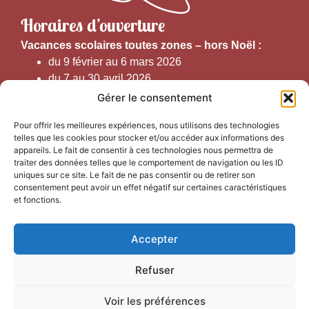
Horaires d’ouverture
V
acances scolaires toutes zones – hors Noël :
du 9 février au 6 mars 2026
du 7 au 30 avril 2026
du 1er juin au 30 septembre 2026
Gérer le consentement
du 19 au 30 octobre 2026
Pour offrir les meilleures expériences, nous utilisons des technologies
telles que les cookies pour stocker et/ou accéder aux informations des
Horaires d’ouverture au public :
appareils. Le fait de consentir à ces technologies nous permettra de
traiter des données telles que le comportement de navigation ou les ID
uniques sur ce site. Le fait de ne pas consentir ou de retirer son
Du 1er septembre au 30 juin 2026 (hors juillet et août)
consentement peut avoir un effet négatif sur certaines caractéristiques
du lundi au vendredi de 9h50 à 12h30 et de
et fonctions.
13h15 à 17h00
Accepter
Du 1er juillet au 31 août 2026
du lundi au samedi de 9h00 à 14h00
Refuser
Voir les préférences