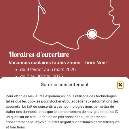
Horaires d’ouverture
V
acances scolaires toutes zones – hors Noël :
du 9 février au 6 mars 2026
du 7 au 30 avril 2026
du 1er juin au 30 septembre 2026
Gérer le consentement
du 19 au 30 octobre 2026
Pour offrir les meilleures expériences, nous utilisons des technologies
telles que les cookies pour stocker et/ou accéder aux informations des
Horaires d’ouverture au public :
appareils. Le fait de consentir à ces technologies nous permettra de
traiter des données telles que le comportement de navigation ou les ID
uniques sur ce site. Le fait de ne pas consentir ou de retirer son
Du 1er septembre au 30 juin 2026 (hors juillet et août)
consentement peut avoir un effet négatif sur certaines caractéristiques
du lundi au vendredi de 9h50 à 12h30 et de
et fonctions.