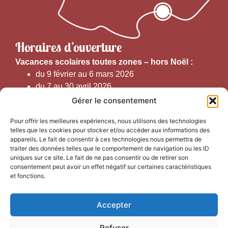
Horaires d’ouverture
V
acances scolaires toutes zones – hors Noël :
du 9 février au 6 mars 2026
du 7 au 30 avril 2026
du 1er juin au 30 septembre 2026
Gérer le consentement
du 19 au 30 octobre 2026
Pour offrir les meilleures expériences, nous utilisons des technologies
telles que les cookies pour stocker et/ou accéder aux informations des
Horaires d’ouverture au public :
appareils. Le fait de consentir à ces technologies nous permettra de
traiter des données telles que le comportement de navigation ou les ID
uniques sur ce site. Le fait de ne pas consentir ou de retirer son
Du 1er septembre au 30 juin 2026 (hors juillet et août)
consentement peut avoir un effet négatif sur certaines caractéristiques
du lundi au vendredi de 9h50 à 12h30 et de
et fonctions.
13h15 à 17h00
Accepter
Du 1er juillet au 31 août 2026
du lundi au samedi de 9h00 à 14h00
Refuser