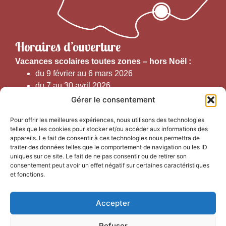
Horaires d’ouverture
V
acances scolaires toutes zones – hors Noël :
du 9 février au 6 mars 2026
du 7 au 30 avril 2026
du 1er juin au 30 septembre 2026
Gérer le consentement
du 19 au 30 octobre 2026
Pour offrir les meilleures expériences, nous utilisons des technologies
telles que les cookies pour stocker et/ou accéder aux informations des
Horaires d’ouverture au public :
appareils. Le fait de consentir à ces technologies nous permettra de
traiter des données telles que le comportement de navigation ou les ID
uniques sur ce site. Le fait de ne pas consentir ou de retirer son
Du 1er septembre au 30 juin 2026 (hors juillet et août)
consentement peut avoir un effet négatif sur certaines caractéristiques
du lundi au vendredi de 9h50 à 12h30 et de
et fonctions.
13h15 à 17h00
Accepter
Du 1er juillet au 31 août 2026
du lundi au samedi de 9h00 à 14h00
Refuser