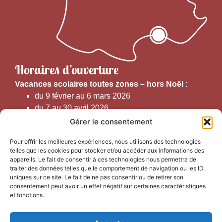
Horaires d’ouverture
V
acances scolaires toutes zones – hors Noël :
du 9 février au 6 mars 2026
du 7 au 30 avril 2026
du 1er juin au 30 septembre 2026
Gérer le consentement
du 19 au 30 octobre 2026
Pour offrir les meilleures expériences, nous utilisons des technologies
telles que les cookies pour stocker et/ou accéder aux informations des
Horaires d’ouverture au public :
appareils. Le fait de consentir à ces technologies nous permettra de
traiter des données telles que le comportement de navigation ou les ID
uniques sur ce site. Le fait de ne pas consentir ou de retirer son
Du 1er septembre au 30 juin 2026 (hors juillet et août)
consentement peut avoir un effet négatif sur certaines caractéristiques
du lundi au vendredi de 9h50 à 12h30 et de
et fonctions.
13h15 à 17h00