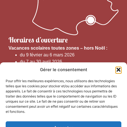
Horaires d’ouverture
V
acances scolaires toutes zones – hors Noël :
du 9 février au 6 mars 2026
du 7 au 30 avril 2026
du 1er juin au 30 septembre 2026
Gérer le consentement
du 19 au 30 octobre 2026
Pour offrir les meilleures expériences, nous utilisons des technologies
telles que les cookies pour stocker et/ou accéder aux informations des
Horaires d’ouverture au public :
appareils. Le fait de consentir à ces technologies nous permettra de
traiter des données telles que le comportement de navigation ou les ID
uniques sur ce site. Le fait de ne pas consentir ou de retirer son
Du 1er septembre au 30 juin 2026 (hors juillet et août)
consentement peut avoir un effet négatif sur certaines caractéristiques
du lundi au vendredi de 9h50 à 12h30 et de
et fonctions.
13h15 à 17h00