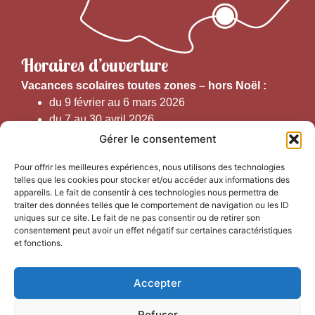
Horaires d’ouverture
V
acances scolaires toutes zones – hors Noël :
du 9 février au 6 mars 2026
du 7 au 30 avril 2026
du 1er juin au 30 septembre 2026
Gérer le consentement
du 19 au 30 octobre 2026
Pour offrir les meilleures expériences, nous utilisons des technologies
telles que les cookies pour stocker et/ou accéder aux informations des
Horaires d’ouverture au public :
appareils. Le fait de consentir à ces technologies nous permettra de
traiter des données telles que le comportement de navigation ou les ID
uniques sur ce site. Le fait de ne pas consentir ou de retirer son
Du 1er septembre au 30 juin 2026 (hors juillet et août)
consentement peut avoir un effet négatif sur certaines caractéristiques
du lundi au vendredi de 9h50 à 12h30 et de
et fonctions.
13h15 à 17h00
Accepter
Du 1er juillet au 31 août 2026
du lundi au samedi de 9h00 à 14h00
Refuser