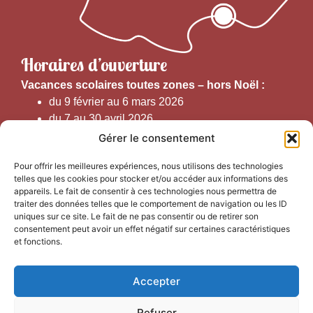
Horaires d’ouverture
V
acances scolaires toutes zones – hors Noël :
du 9 février au 6 mars 2026
du 7 au 30 avril 2026
du 1er juin au 30 septembre 2026
Gérer le consentement
du 19 au 30 octobre 2026
Pour offrir les meilleures expériences, nous utilisons des technologies
telles que les cookies pour stocker et/ou accéder aux informations des
Horaires d’ouverture au public :
appareils. Le fait de consentir à ces technologies nous permettra de
traiter des données telles que le comportement de navigation ou les ID
uniques sur ce site. Le fait de ne pas consentir ou de retirer son
Du 1er septembre au 30 juin 2026 (hors juillet et août)
consentement peut avoir un effet négatif sur certaines caractéristiques
du lundi au vendredi de 9h50 à 12h30 et de
et fonctions.
13h15 à 17h00
Accepter
Du 1er juillet au 31 août 2026
du lundi au samedi de 9h00 à 14h00
Refuser