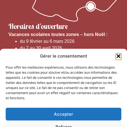
Horaires d’ouverture
V
acances scolaires toutes zones – hors Noël :
du 9 février au 6 mars 2026
du 7 au 30 avril 2026
du 1er juin au 30 septembre 2026
Gérer le consentement
du 19 au 30 octobre 2026
Pour offrir les meilleures expériences, nous utilisons des technologies
telles que les cookies pour stocker et/ou accéder aux informations des
Horaires d’ouverture au public :
appareils. Le fait de consentir à ces technologies nous permettra de
traiter des données telles que le comportement de navigation ou les ID
uniques sur ce site. Le fait de ne pas consentir ou de retirer son
Du 1er septembre au 30 juin 2026 (hors juillet et août)
consentement peut avoir un effet négatif sur certaines caractéristiques
du lundi au vendredi de 9h50 à 12h30 et de
et fonctions.
13h15 à 17h00
Accepter
Du 1er juillet au 31 août 2026
du lundi au samedi de 9h00 à 14h00
Refuser