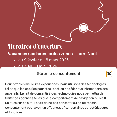
Horaires d’ouverture
V
acances scolaires toutes zones – hors Noël :
du 9 février au 6 mars 2026
du 7 au 30 avril 2026
du 1er juin au 30 septembre 2026
Gérer le consentement
du 19 au 30 octobre 2026
Pour offrir les meilleures expériences, nous utilisons des technologies
telles que les cookies pour stocker et/ou accéder aux informations des
Horaires d’ouverture au public :
appareils. Le fait de consentir à ces technologies nous permettra de
traiter des données telles que le comportement de navigation ou les ID
uniques sur ce site. Le fait de ne pas consentir ou de retirer son
Du 1er septembre au 30 juin 2026 (hors juillet et août)
consentement peut avoir un effet négatif sur certaines caractéristiques
du lundi au vendredi de 9h50 à 12h30 et de
et fonctions.
13h15 à 17h00