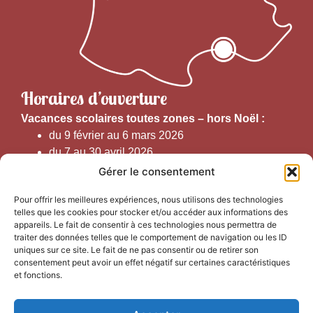
Horaires d’ouverture
V
acances scolaires toutes zones – hors Noël :
du 9 février au 6 mars 2026
du 7 au 30 avril 2026
du 1er juin au 30 septembre 2026
Gérer le consentement
du 19 au 30 octobre 2026
Pour offrir les meilleures expériences, nous utilisons des technologies
telles que les cookies pour stocker et/ou accéder aux informations des
Horaires d’ouverture au public :
appareils. Le fait de consentir à ces technologies nous permettra de
traiter des données telles que le comportement de navigation ou les ID
uniques sur ce site. Le fait de ne pas consentir ou de retirer son
Du 1er septembre au 30 juin 2026 (hors juillet et août)
consentement peut avoir un effet négatif sur certaines caractéristiques
du lundi au vendredi de 9h50 à 12h30 et de
et fonctions.
13h15 à 17h00