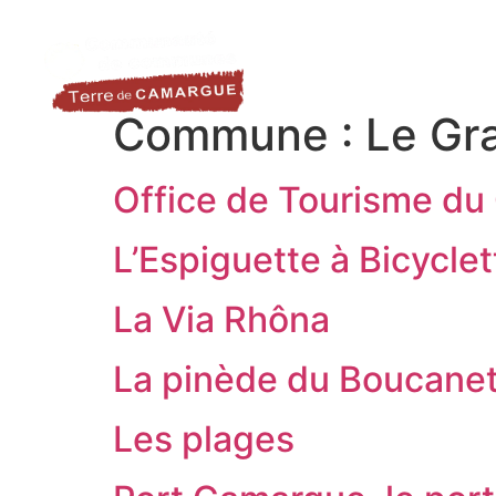
contenu
LA DESTINATION
LE TER
principal
Commune :
Le Gr
Office de Tourisme du
L’Espiguette à Bicyclet
La Via Rhôna
La pinède du Boucane
Les plages