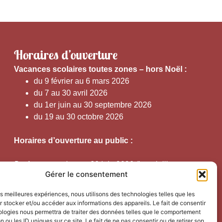
Horaires d’ouverture
V
acances scolaires toutes zones – hors Noël :
du 9 février au 6 mars 2026
du 7 au 30 avril 2026
du 1er juin au 30 septembre 2026
du 19 au 30 octobre 2026
Horaires d’ouverture au public :
Du 1er septembre au 30 juin 2026 (hors juillet et
Gérer le consentement
août)
du lundi au vendredi de 9h50 à 12h30 et de
les meilleures expériences, nous utilisons des technologies telles que les
13h15 à 17h00
 stocker et/ou accéder aux informations des appareils. Le fait de consentir
ologies nous permettra de traiter des données telles que le comportement
n ou les ID uniques sur ce site. Le fait de ne pas consentir ou de retirer son