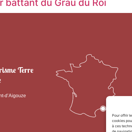
 battant du Grau du Roi
risme Terre
e
nt-d’Aigouze
Pour offrir 
cookies pour
à ces techn
de navigatio