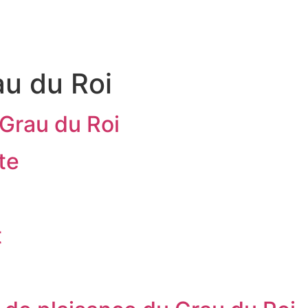
RITOIRE
VENIR EN TERRE DE CAMARGUE
SÉJOU
au du Roi
 Grau du Roi
te
t