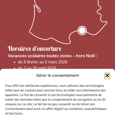
Horaires d’ouverture
V
acances scolaires toutes zones – hors Noël :
du 9 février au 6 mars 2026
du 7 au 30 avril 2026
du 1er juin au 30 septembre 2026
Gérer le consentement
du 19 au 30 octobre 2026
Pour offrir les meilleures expériences, nous utilisons des technologies
telles que les cookies pour stocker et/ou accéder aux informations des
Horaires d’ouverture au public :
appareils. Le fait de consentir à ces technologies nous permettra de
traiter des données telles que le comportement de navigation ou les ID
uniques sur ce site. Le fait de ne pas consentir ou de retirer son
Du 1er septembre au 30 juin 2026 (hors juillet et août)
consentement peut avoir un effet négatif sur certaines caractéristiques
du lundi au vendredi de 9h50 à 12h30 et de
et fonctions.