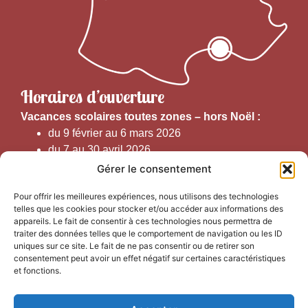
Horaires d’ouverture
V
acances scolaires toutes zones – hors Noël :
du 9 février au 6 mars 2026
du 7 au 30 avril 2026
du 1er juin au 30 septembre 2026
Gérer le consentement
du 19 au 30 octobre 2026
Pour offrir les meilleures expériences, nous utilisons des technologies
telles que les cookies pour stocker et/ou accéder aux informations des
Horaires d’ouverture au public :
appareils. Le fait de consentir à ces technologies nous permettra de
traiter des données telles que le comportement de navigation ou les ID
uniques sur ce site. Le fait de ne pas consentir ou de retirer son
Du 1er septembre au 30 juin 2026 (hors juillet et août)
consentement peut avoir un effet négatif sur certaines caractéristiques
du lundi au vendredi de 9h50 à 12h30 et de
et fonctions.
13h15 à 17h00