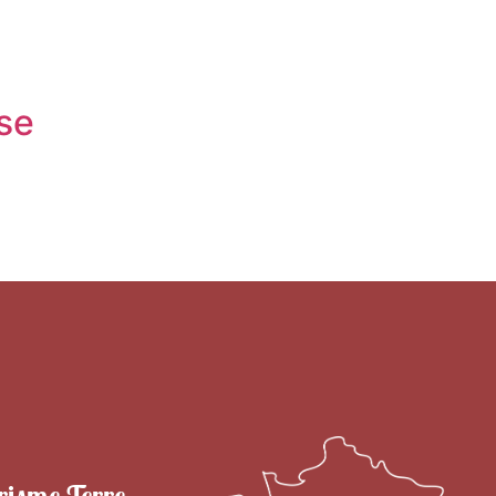
se
risme Terre