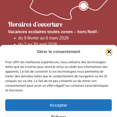
Horaires d’ouverture
V
acances scolaires toutes zones – hors Noël :
du 9 février au 6 mars 2026
du 7 au 30 avril 2026
du 1er juin au 30 septembre 2026
Gérer le consentement
du 19 au 30 octobre 2026
Pour offrir les meilleures expériences, nous utilisons des technologies
telles que les cookies pour stocker et/ou accéder aux informations des
Horaires d’ouverture au public :
appareils. Le fait de consentir à ces technologies nous permettra de
traiter des données telles que le comportement de navigation ou les ID
uniques sur ce site. Le fait de ne pas consentir ou de retirer son
Du 1er septembre au 30 juin 2026 (hors juillet et août)
consentement peut avoir un effet négatif sur certaines caractéristiques
du lundi au vendredi de 9h50 à 12h30 et de
et fonctions.
13h15 à 17h00
Accepter
Du 1er juillet au 31 août 2026
du lundi au samedi de 9h00 à 14h00
Refuser