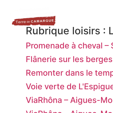
contenu
LA DESTINATION
LE TER
principal
Rubrique loisirs :
L
Promenade à cheval – 
Flânerie sur les berge
Remonter dans le temp
Voie verte de L'Espigu
ViaRhôna – Aigues-Mor