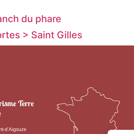
anch du phare
tes > Saint Gilles
risme Terre
e
nt-d’Aigouze