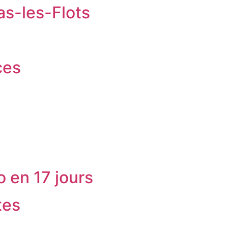
as-les-Flots
ces
 en 17 jours
tes