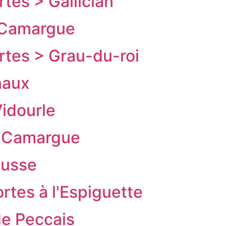
tes > Gallician
e Camargue
tes > Grau-du-roi
naux
idourle
e Camargue
ousse
rtes à l'Espiguette
de Peccais