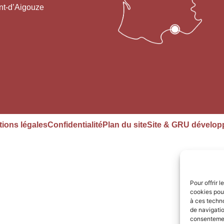
nt-d’Aigouze
ions légales
Confidentialité
Plan du site
Site & GRU dévelop
Pour offrir 
cookies pour
à ces techn
de navigatio
consentement