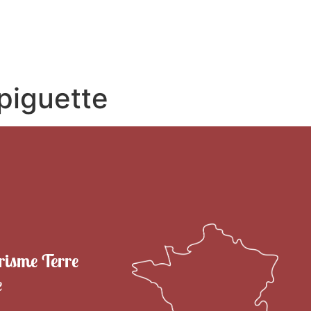
RITOIRE
VENIR EN TERRE DE CAMARGUE
SÉJOU
spiguette
risme Terre
e