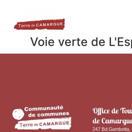
contenu
LA DESTINATION
LE TER
principal
Voie verte de L'E
Office de Tou
de Camargu
247 Bd Gambetta,