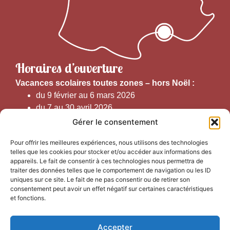
Horaires d’ouverture
V
acances scolaires toutes zones – hors Noël :
du 9 février au 6 mars 2026
du 7 au 30 avril 2026
du 1er juin au 30 septembre 2026
Gérer le consentement
du 19 au 30 octobre 2026
Pour offrir les meilleures expériences, nous utilisons des technologies
telles que les cookies pour stocker et/ou accéder aux informations des
Horaires d’ouverture au public :
appareils. Le fait de consentir à ces technologies nous permettra de
traiter des données telles que le comportement de navigation ou les ID
uniques sur ce site. Le fait de ne pas consentir ou de retirer son
Du 1er septembre au 30 juin 2026 (hors juillet et août)
consentement peut avoir un effet négatif sur certaines caractéristiques
du lundi au vendredi de 9h50 à 12h30 et de
et fonctions.
13h15 à 17h00
Accepter