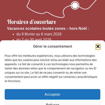
Horaires d’ouverture
V
acances scolaires toutes zones – hors Noël :
du 9 février au 6 mars 2026
du 7 au 30 avril 2026
du 1er juin au 30 septembre 2026
Gérer le consentement
du 19 au 30 octobre 2026
Pour offrir les meilleures expériences, nous utilisons des technologies
telles que les cookies pour stocker et/ou accéder aux informations des
Horaires d’ouverture au public :
appareils. Le fait de consentir à ces technologies nous permettra de
traiter des données telles que le comportement de navigation ou les ID
uniques sur ce site. Le fait de ne pas consentir ou de retirer son
Du 1er septembre au 30 juin 2026 (hors juillet et août)
consentement peut avoir un effet négatif sur certaines caractéristiques
du lundi au vendredi de 9h50 à 12h30 et de
et fonctions.
13h15 à 17h00
Accepter
Du 1er juillet au 31 août 2026
du lundi au samedi de 9h00 à 14h00
Refuser