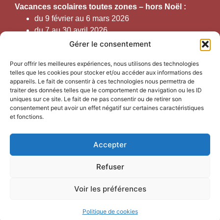
V
acances scolaires toutes zones – hors Noël :
du 9 février au 6 mars 2026
du 7 au 30 avril 2026
du 1er juin au 30 septembre 2026
Gérer le consentement
du 19 au 30 octobre 2026
Pour offrir les meilleures expériences, nous utilisons des technologies
telles que les cookies pour stocker et/ou accéder aux informations des
Horaires d’ouverture au public :
appareils. Le fait de consentir à ces technologies nous permettra de
traiter des données telles que le comportement de navigation ou les ID
uniques sur ce site. Le fait de ne pas consentir ou de retirer son
Du 1er septembre au 30 juin 2026 (hors juillet et août)
consentement peut avoir un effet négatif sur certaines caractéristiques
du lundi au vendredi de 9h50 à 12h30 et de
et fonctions.
13h15 à 17h00
Accepter
Du 1er juillet au 31 août 2026
du lundi au samedi de 9h00 à 14h00
Refuser
Voir les préférences
Accessibilité
Mentions légales
Confidentialité
Plan du site
Politique de cookies
Site & GRU développés par Utopia