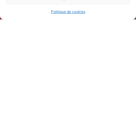
Politique de cookies
Horaires d’ouverture
V
acances scolaires toutes zones – hors Noël :
du 9 février au 6 mars 2026
du 7 au 30 avril 2026
du 1er juin au 30 septembre 2026
du 19 au 30 octobre 2026