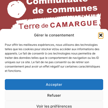
Gérer le consentement
NOUS CONTACTER
Pour offrir les meilleures expériences, nous utilisons des technologies
telles que les cookies pour stocker et/ou accéder aux informations des
Office de Tourisme Terre de
appareils. Le fait de consentir à ces technologies nous permettra de
traiter des données telles que le comportement de navigation ou les ID
Camargue
uniques sur ce site. Le fait de ne pas consentir ou de retirer son
consentement peut avoir un effet négatif sur certaines caractéristiques
247 Bd Gambetta,
et fonctions.
30220 Saint-Laurent-d’Aigouze
04 66 77 22 31
Accepter
Refuser
Voir les préférences