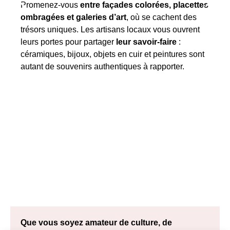
douces du matin ou de la fin
çades colorées, placettes
promenade devient alors une
d’art
, où se cachent des
envoûtante,
entre patrimoi
isans locaux vous ouvrent
lumineux.
er
leur savoir-faire
:
s en cuir et peintures sont
entiques à rapporter.
Que vous soyez amateur de culture, de