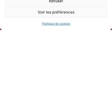
Refuser
Voir les préférences
Politique de cookies
NOUS CONTACTER
Office de Tourisme Terre de
Camargue
247 Bd Gambetta,
30220 Saint-Laurent-d’Aigouze
04 66 77 22 31