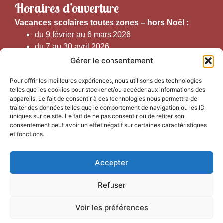
Horaires d’ouverture
V
acances scolaires toutes zones – hors Noël :
du 9 février au 6 mars 2026
du 7 au 30 avril 2026
du 1er juin au 30 septembre 2026
Gérer le consentement
du 19 au 30 octobre 2026
Pour offrir les meilleures expériences, nous utilisons des technologies
telles que les cookies pour stocker et/ou accéder aux informations des
Horaires d’ouverture au public :
appareils. Le fait de consentir à ces technologies nous permettra de
traiter des données telles que le comportement de navigation ou les ID
uniques sur ce site. Le fait de ne pas consentir ou de retirer son
Du 1er septembre au 30 juin 2026 (hors juillet et août)
consentement peut avoir un effet négatif sur certaines caractéristiques
du lundi au vendredi de 9h50 à 12h30 et de
et fonctions.
13h15 à 17h00
Accepter
Du 1er juillet au 31 août 2026
du lundi au samedi de 9h00 à 14h00
Refuser
Voir les préférences
Accessibilité
Mentions légales
Confidentialité
Plan du site