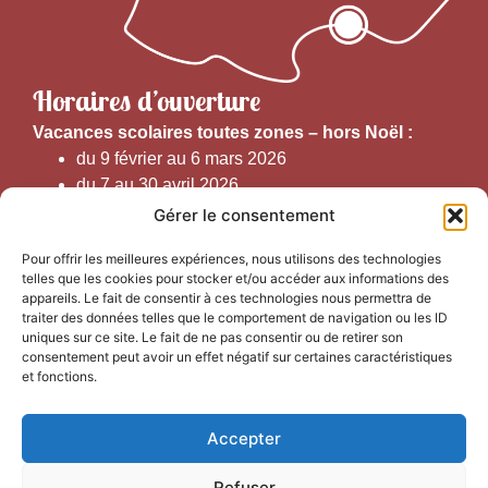
Horaires d’ouverture
V
acances scolaires toutes zones – hors Noël :
du 9 février au 6 mars 2026
du 7 au 30 avril 2026
du 1er juin au 30 septembre 2026
Gérer le consentement
du 19 au 30 octobre 2026
Pour offrir les meilleures expériences, nous utilisons des technologies
telles que les cookies pour stocker et/ou accéder aux informations des
Horaires d’ouverture au public :
appareils. Le fait de consentir à ces technologies nous permettra de
traiter des données telles que le comportement de navigation ou les ID
uniques sur ce site. Le fait de ne pas consentir ou de retirer son
Du 1er septembre au 30 juin 2026 (hors juillet et août)
consentement peut avoir un effet négatif sur certaines caractéristiques
du lundi au vendredi de 9h50 à 12h30 et de
et fonctions.
13h15 à 17h00
Accepter
Du 1er juillet au 31 août 2026
du lundi au samedi de 9h00 à 14h00
Refuser