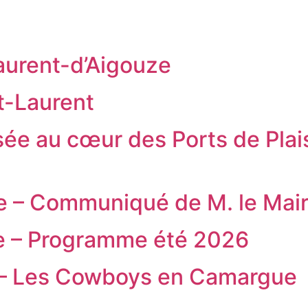
aurent-d’Aigouze
t-Laurent
isée au cœur des Ports de Pla
ce – Communiqué de M. le Mai
ïe – Programme été 2026
e – Les Cowboys en Camargue