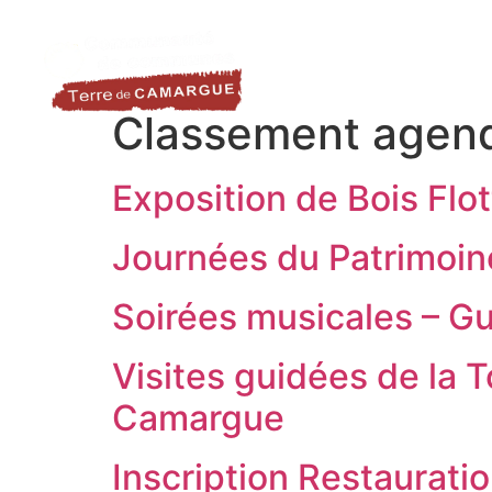
contenu
LA DESTINATION
LE TER
principal
Classement agen
Exposition de Bois Flo
Journées du Patrimoin
Soirées musicales – Gu
Visites guidées de la 
Camargue
Inscription Restaurati