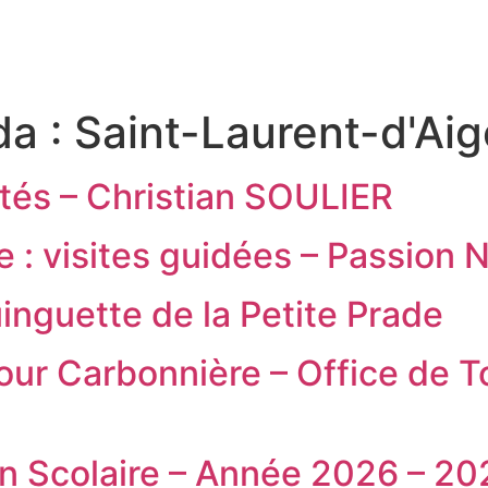
RITOIRE
VENIR EN TERRE DE CAMARGUE
SÉJOU
da :
Saint-Laurent-d'Ai
ttés – Christian SOULIER
e : visites guidées – Passion
inguette de la Petite Prade
Tour Carbonnière – Office de 
on Scolaire – Année 2026 – 20