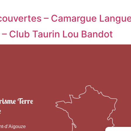
écouvertes – Camargue Langu
 – Club Taurin Lou Bandot
risme Terre
e
nt-d’Aigouze