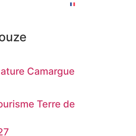
RNER
EXPÉRIENCES
gouze
 Nature Camargue
Tourisme Terre de
27