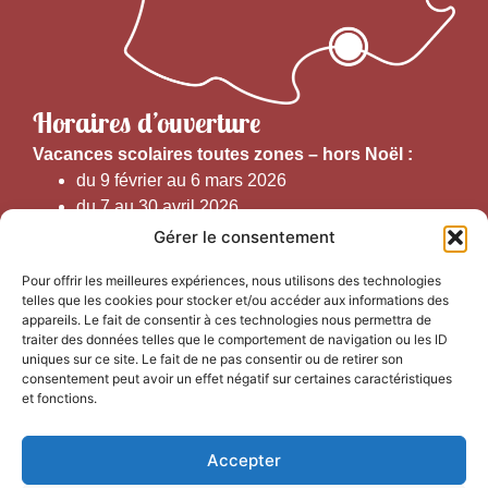
Horaires d’ouverture
V
acances scolaires toutes zones – hors Noël :
du 9 février au 6 mars 2026
du 7 au 30 avril 2026
du 1er juin au 30 septembre 2026
Gérer le consentement
du 19 au 30 octobre 2026
Pour offrir les meilleures expériences, nous utilisons des technologies
telles que les cookies pour stocker et/ou accéder aux informations des
Horaires d’ouverture au public :
appareils. Le fait de consentir à ces technologies nous permettra de
traiter des données telles que le comportement de navigation ou les ID
uniques sur ce site. Le fait de ne pas consentir ou de retirer son
Du 1er septembre au 30 juin 2026 (hors juillet et août)
consentement peut avoir un effet négatif sur certaines caractéristiques
du lundi au vendredi de 9h50 à 12h30 et de
et fonctions.
13h15 à 17h00
Accepter
Du 1er juillet au 31 août 2026