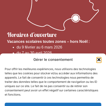
Horaires d’ouverture
V
acances scolaires toutes zones – hors Noël :
du 9 février au 6 mars 2026
du 7 au 30 avril 2026
du 1er juin au 30 septembre 2026
Gérer le consentement
du 19 au 30 octobre 2026
Pour offrir les meilleures expériences, nous utilisons des technologies
telles que les cookies pour stocker et/ou accéder aux informations des
Horaires d’ouverture au public :
appareils. Le fait de consentir à ces technologies nous permettra de
traiter des données telles que le comportement de navigation ou les ID
uniques sur ce site. Le fait de ne pas consentir ou de retirer son
Du 1er septembre au 30 juin 2026 (hors juillet et août)
consentement peut avoir un effet négatif sur certaines caractéristiques
du lundi au vendredi de 9h50 à 12h30 et de
et fonctions.
13h15 à 17h00