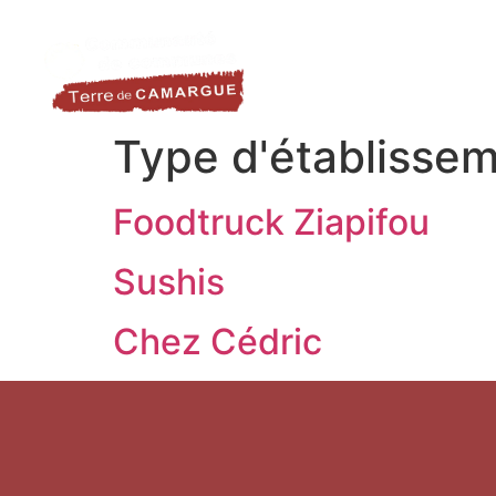
contenu
LA DESTINATION
LE TER
principal
Type d'établissem
Foodtruck Ziapifou
Sushis
Chez Cédric