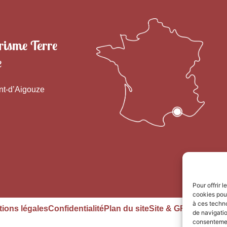
risme Terre
e
nt-d’Aigouze
Pour offrir 
cookies pour
à ces techn
ions légales
Confidentialité
Plan du site
Site & GRU dévelop
de navigatio
consentement