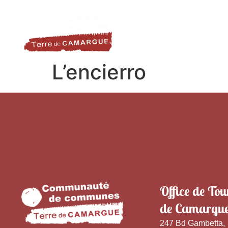
contenu
LA DESTINATION
LE TER
principal
L’encierro
Office de Tou
de Camargu
247 Bd Gambetta,