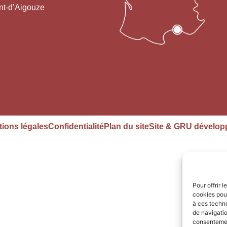
nt-d’Aigouze
ions légales
Confidentialité
Plan du site
Site & GRU dévelop
Pour offrir 
cookies pour
à ces techn
de navigatio
consentement