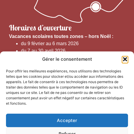
Horaires d’ouverture
V
acances scolaires toutes zones – hors Noël :
du 9 février au 6 mars 2026
du 7 au 30 avril 2026
du 1er juin au 30 septembre 2026
Gérer le consentement
du 19 au 30 octobre 2026
Pour offrir les meilleures expériences, nous utilisons des technologies
telles que les cookies pour stocker et/ou accéder aux informations des
Horaires d’ouverture au public :
appareils. Le fait de consentir à ces technologies nous permettra de
traiter des données telles que le comportement de navigation ou les ID
uniques sur ce site. Le fait de ne pas consentir ou de retirer son
Du 1er septembre au 30 juin 2026 (hors juillet et août)
consentement peut avoir un effet négatif sur certaines caractéristiques
du lundi au vendredi de 9h50 à 12h30 et de
et fonctions.
13h15 à 17h00
Accepter
Du 1er juillet au 31 août 2026
du lundi au samedi de 9h00 à 14h00
Refuser