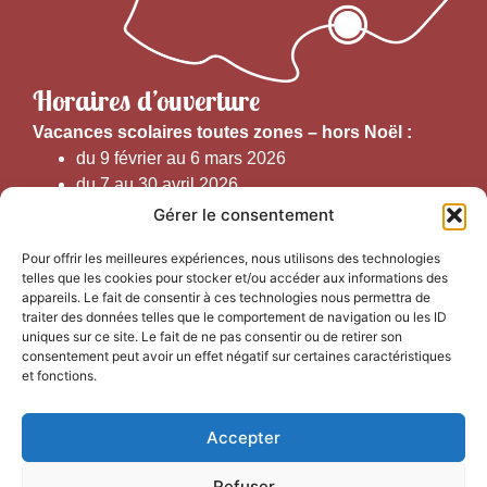
Horaires d’ouverture
V
acances scolaires toutes zones – hors Noël :
du 9 février au 6 mars 2026
du 7 au 30 avril 2026
du 1er juin au 30 septembre 2026
Gérer le consentement
du 19 au 30 octobre 2026
Pour offrir les meilleures expériences, nous utilisons des technologies
telles que les cookies pour stocker et/ou accéder aux informations des
Horaires d’ouverture au public :
appareils. Le fait de consentir à ces technologies nous permettra de
traiter des données telles que le comportement de navigation ou les ID
uniques sur ce site. Le fait de ne pas consentir ou de retirer son
Du 1er septembre au 30 juin 2026 (hors juillet et août)
consentement peut avoir un effet négatif sur certaines caractéristiques
du lundi au vendredi de 9h50 à 12h30 et de
et fonctions.
13h15 à 17h00
Accepter
Du 1er juillet au 31 août 2026
du lundi au samedi de 9h00 à 14h00
Refuser