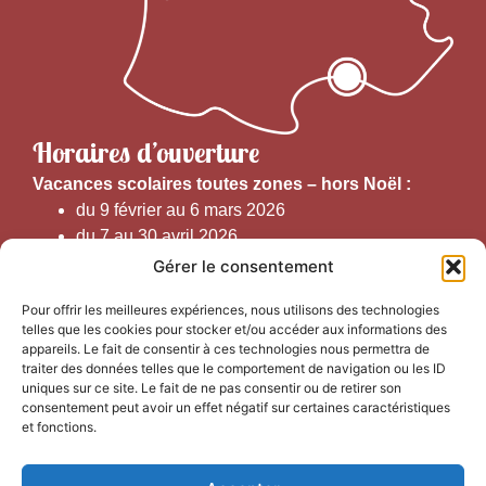
Horaires d’ouverture
V
acances scolaires toutes zones – hors Noël :
du 9 février au 6 mars 2026
du 7 au 30 avril 2026
du 1er juin au 30 septembre 2026
Gérer le consentement
du 19 au 30 octobre 2026
Pour offrir les meilleures expériences, nous utilisons des technologies
telles que les cookies pour stocker et/ou accéder aux informations des
Horaires d’ouverture au public :
appareils. Le fait de consentir à ces technologies nous permettra de
traiter des données telles que le comportement de navigation ou les ID
uniques sur ce site. Le fait de ne pas consentir ou de retirer son
Du 1er septembre au 30 juin 2026 (hors juillet et août)
consentement peut avoir un effet négatif sur certaines caractéristiques
du lundi au vendredi de 9h50 à 12h30 et de
et fonctions.
13h15 à 17h00