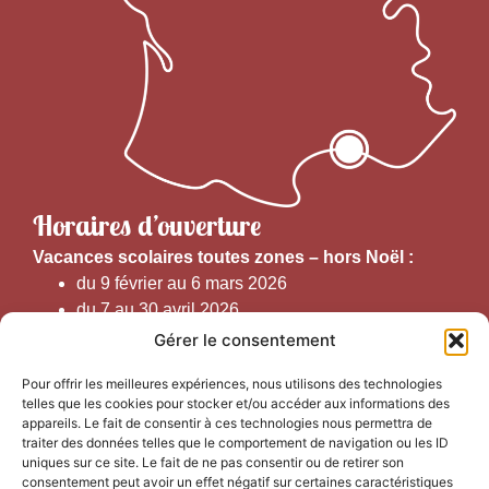
Horaires d’ouverture
V
acances scolaires toutes zones – hors Noël :
du 9 février au 6 mars 2026
du 7 au 30 avril 2026
du 1er juin au 30 septembre 2026
Gérer le consentement
du 19 au 30 octobre 2026
Pour offrir les meilleures expériences, nous utilisons des technologies
telles que les cookies pour stocker et/ou accéder aux informations des
Horaires d’ouverture au public :
appareils. Le fait de consentir à ces technologies nous permettra de
traiter des données telles que le comportement de navigation ou les ID
uniques sur ce site. Le fait de ne pas consentir ou de retirer son
Du 1er septembre au 30 juin 2026 (hors juillet et août)
consentement peut avoir un effet négatif sur certaines caractéristiques