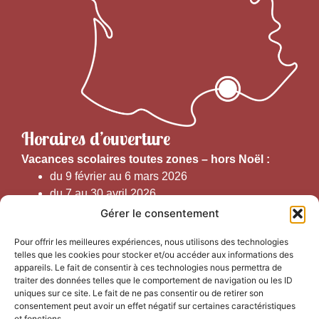
Horaires d’ouverture
V
acances scolaires toutes zones – hors Noël :
du 9 février au 6 mars 2026
du 7 au 30 avril 2026
du 1er juin au 30 septembre 2026
Gérer le consentement
du 19 au 30 octobre 2026
Pour offrir les meilleures expériences, nous utilisons des technologies
telles que les cookies pour stocker et/ou accéder aux informations des
Horaires d’ouverture au public :
appareils. Le fait de consentir à ces technologies nous permettra de
traiter des données telles que le comportement de navigation ou les ID
uniques sur ce site. Le fait de ne pas consentir ou de retirer son
Du 1er septembre au 30 juin 2026 (hors juillet et août)
consentement peut avoir un effet négatif sur certaines caractéristiques
du lundi au vendredi de 9h50 à 12h30 et de
et fonctions.