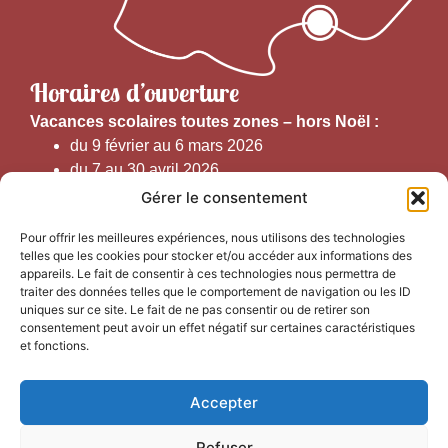
Horaires d’ouverture
V
acances scolaires toutes zones – hors Noël :
du 9 février au 6 mars 2026
du 7 au 30 avril 2026
du 1er juin au 30 septembre 2026
Gérer le consentement
du 19 au 30 octobre 2026
Pour offrir les meilleures expériences, nous utilisons des technologies
telles que les cookies pour stocker et/ou accéder aux informations des
Horaires d’ouverture au public :
appareils. Le fait de consentir à ces technologies nous permettra de
traiter des données telles que le comportement de navigation ou les ID
uniques sur ce site. Le fait de ne pas consentir ou de retirer son
Du 1er septembre au 30 juin 2026 (hors juillet et août)
consentement peut avoir un effet négatif sur certaines caractéristiques
du lundi au vendredi de 9h50 à 12h30 et de
et fonctions.
13h15 à 17h00
Accepter
Du 1er juillet au 31 août 2026
du lundi au samedi de 9h00 à 14h00
Refuser